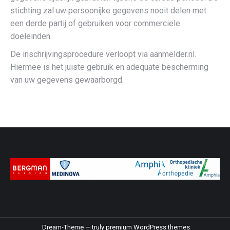
stichting zal uw persoonijke gegevens nooit delen met
een derde partij of gebruiken voor commerciele
doeleinden.
De inschrijvingsprocedure verloopt via aanmelder.nl.
Hiermee is het juiste gebruik en adequate bescherming
van uw gegevens gewaarborgd.
Dream-Theme — truly
premium WordPress themes